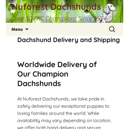
Skip
Nuforest Dachshunds
to
Over 50 AKC Champions Since 1974
content
Search
Menu
for:
Dachshund Delivery and Shipping
Worldwide Delivery of
Our Champion
Dachshunds
At Nuforest Dachshunds, we take pride in
safely delivering our exceptional puppies to
loving families around the world. While
availability may vary depending on location,
we offer both hand delivery and secure