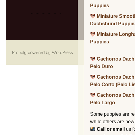
Puppies
Miniature Smoot
Dachshund Puppie
Miniature Long
Puppies
Proudly powered by WordPress
Cachorros Dach
Pelo Duro
Cachorros Dach
Pelo Corto (Pelo Li
Cachorros Dach
Pelo Largo
Some puppies are re
while others are new
Call or email
us f