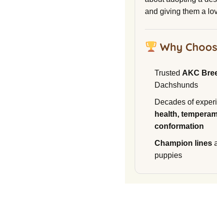
and giving them a lo
Why Choos
Trusted
AKC Bre
Dachshunds
Decades of experi
health, temperam
conformation
Champion lines
a
puppies