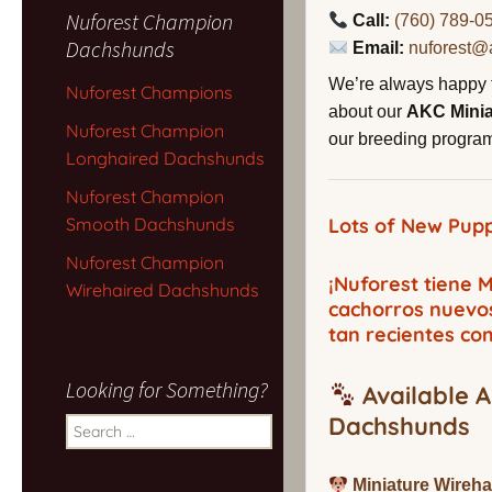
Nuforest Champion
Call:
(760) 789-0
Dachshunds
Email:
nuforest@
We’re always happy 
Nuforest Champions
about our
AKC Mini
Nuforest Champion
our breeding program,
Longhaired Dachshunds
Nuforest Champion
Smooth Dachshunds
Lots of New Pupp
Nuforest Champion
¡Nuforest tiene
Wirehaired Dachshunds
cachorros nuevo
tan recientes co
Looking for Something?
Available A
Dachshunds
Search
for:
Miniature Wireh