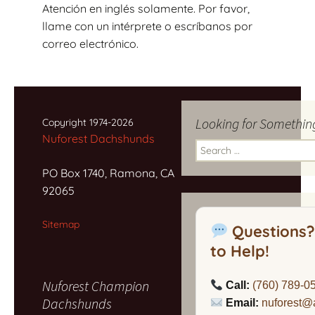
Atención en inglés solamente. Por favor,
llame con un intérprete o escríbanos por
correo electrónico.
Looking for Somethin
Copyright 1974-2026
Nuforest Dachshunds
Search
for:
PO Box 1740, Ramona, CA
92065
Sitemap
Questions?
to Help!
Nuforest Champion
Call:
(760) 789-0
Dachshunds
Email:
nuforest@