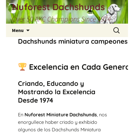
Skip
Nuforest Dachshunds
to
Over 50 AKC Champions Since 1974
content
Search
Menu
for:
Dachshunds miniatura campeones d
Excelencia en Cada Generac
Criando, Educando y
Mostrando la Excelencia
Desde 1974
En
Nuforest Miniature Dachshunds
, nos
enorgullece haber criado y exhibido
algunos de los Dachshunds Miniatura