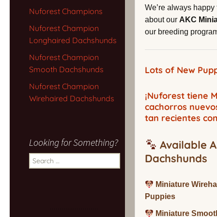
We’re always happy 
Nuforest Champions
about our
AKC Mini
Nuforest Champion
our breeding program,
Longhaired Dachshunds
Nuforest Champion
Smooth Dachshunds
Lots of New Pupp
Nuforest Champion
¡Nuforest tiene
Wirehaired Dachshunds
cachorros nuevo
tan recientes co
Looking for Something?
Available A
Dachshunds
Search
for:
Miniature Wireh
Puppies
Miniature Smoot