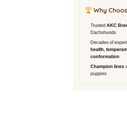
Why Choos
Trusted
AKC Bre
Dachshunds
Decades of experi
health, temperam
conformation
Champion lines
a
puppies